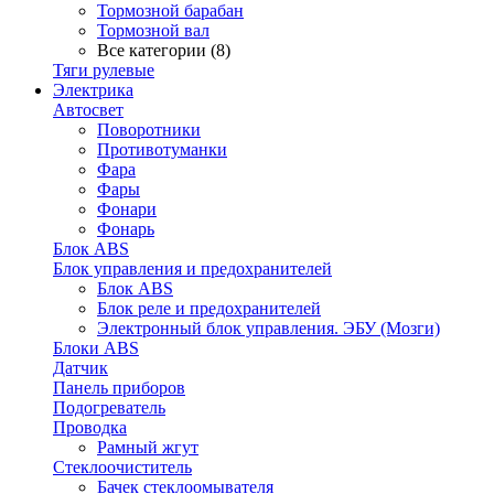
Тормозной барабан
Тормозной вал
Все категории (8)
Тяги рулевые
Электрика
Автосвет
Поворотники
Противотуманки
Фара
Фары
Фонари
Фонарь
Блок ABS
Блок управления и предохранителей
Блок ABS
Блок реле и предохранителей
Электронный блок управления. ЭБУ (Мозги)
Блоки ABS
Датчик
Панель приборов
Подогреватель
Проводка
Рамный жгут
Стеклоочиститель
Бачек стеклоомывателя