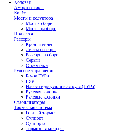
Ходовая
Амортизаторы
Колёса
Мосты и редуктора
Мост в сборе
Мост в разборе
Подвеска
Рессоры
Кронштейны
Листы рессоры
Рессоры в сборе
Серьги
Стремянки
Рулевое управление
Бачок ГУРа
ГУР
Насос гидроусилителя руля (ГУРа)
Рулевая колонка
Рулевые колонки
Стабилизаторы
Тормозная система
Горный тормоз
Суппорт
Суппорта
Тормозная колодка