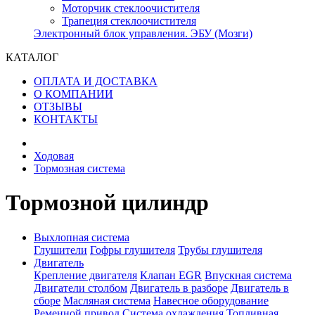
Моторчик стеклоочистителя
Трапеция стеклоочистителя
Электронный блок управления. ЭБУ (Мозги)
КАТАЛОГ
ОПЛАТА И ДОСТАВКА
О КОМПАНИИ
ОТЗЫВЫ
КОНТАКТЫ
Ходовая
Тормозная система
Тормозной цилиндр
Выхлопная система
Глушители
Гофры глушителя
Трубы глушителя
Двигатель
Крепление двигателя
Клапан EGR
Впускная система
Двигатели столбом
Двигатель в разборе
Двигатель в
сборе
Масляная система
Навесное оборудование
Ременной привод
Система охлаждения
Топливная