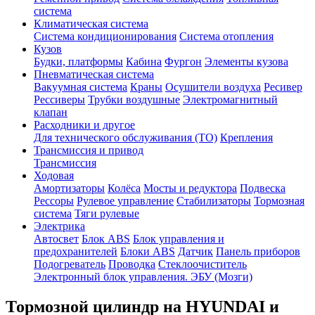
система
Климатическая система
Система кондиционирования
Система отопления
Кузов
Будки, платформы
Кабина
Фургон
Элементы кузова
Пневматическая система
Вакуумная система
Краны
Осушители воздуха
Ресивер
Рессиверы
Трубки воздушные
Электромагнитный
клапан
Расходники и другое
Для технического обслуживания (ТО)
Крепления
Трансмиссия и привод
Трансмиссия
Ходовая
Амортизаторы
Колёса
Мосты и редуктора
Подвеска
Рессоры
Рулевое управление
Стабилизаторы
Тормозная
система
Тяги рулевые
Электрика
Автосвет
Блок ABS
Блок управления и
предохранителей
Блоки ABS
Датчик
Панель приборов
Подогреватель
Проводка
Стеклоочиститель
Электронный блок управления. ЭБУ (Мозги)
Тормозной цилиндр на HYUNDAI и