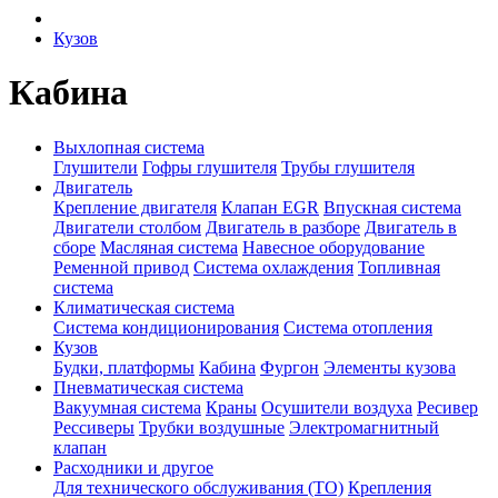
Кузов
Кабина
Выхлопная система
Глушители
Гофры глушителя
Трубы глушителя
Двигатель
Крепление двигателя
Клапан EGR
Впускная система
Двигатели столбом
Двигатель в разборе
Двигатель в
сборе
Масляная система
Навесное оборудование
Ременной привод
Система охлаждения
Топливная
система
Климатическая система
Система кондиционирования
Система отопления
Кузов
Будки, платформы
Кабина
Фургон
Элементы кузова
Пневматическая система
Вакуумная система
Краны
Осушители воздуха
Ресивер
Рессиверы
Трубки воздушные
Электромагнитный
клапан
Расходники и другое
Для технического обслуживания (ТО)
Крепления