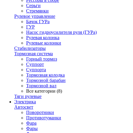
Рессоры в сборе
Серьги
Стремянки
Рулевое управление
Бачок ГУРа
ГУР
Насос гидроусилителя руля (ГУРа)
Рулевая колонка
Рулевые колонки
Стабилизаторы
Тормозная система
Горный тормоз
Суппорт
Суппорта
Тормозная колодка
Тормозной барабан
Тормозной вал
Все категории (8)
Тяги рулевые
Электрика
Автосвет
Поворотники
Противотуманки
Фара
Фары