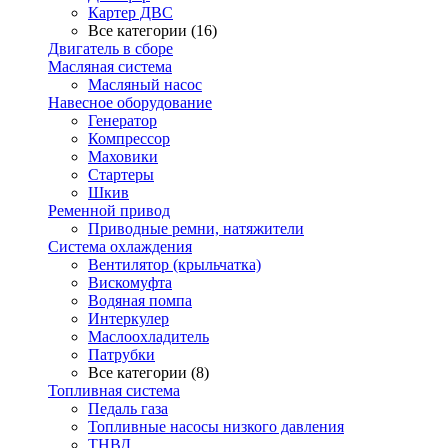
Картер ДВС
Все категории (16)
Двигатель в сборе
Масляная система
Масляный насос
Навесное оборудование
Генератор
Компрессор
Маховики
Стартеры
Шкив
Ременной привод
Приводные ремни, натяжители
Система охлаждения
Вентилятор (крыльчатка)
Вискомуфта
Водяная помпа
Интеркулер
Маслоохладитель
Патрубки
Все категории (8)
Топливная система
Педаль газа
Топливные насосы низкого давления
ТНВД