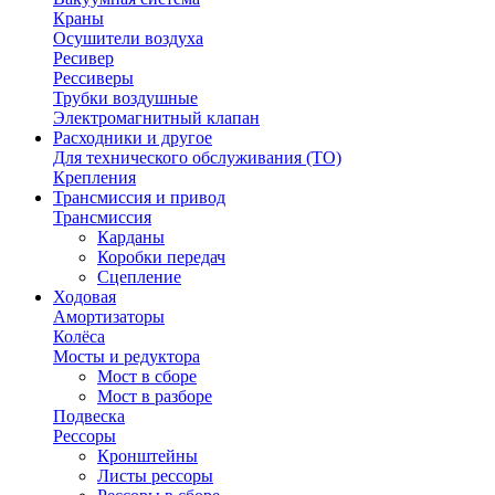
Краны
Осушители воздуха
Ресивер
Рессиверы
Трубки воздушные
Электромагнитный клапан
Расходники и другое
Для технического обслуживания (ТО)
Крепления
Трансмиссия и привод
Трансмиссия
Карданы
Коробки передач
Сцепление
Ходовая
Амортизаторы
Колёса
Мосты и редуктора
Мост в сборе
Мост в разборе
Подвеска
Рессоры
Кронштейны
Листы рессоры