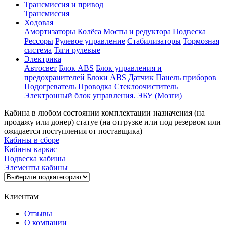
Трансмиссия и привод
Трансмиссия
Ходовая
Амортизаторы
Колёса
Мосты и редуктора
Подвеска
Рессоры
Рулевое управление
Стабилизаторы
Тормозная
система
Тяги рулевые
Электрика
Автосвет
Блок ABS
Блок управления и
предохранителей
Блоки ABS
Датчик
Панель приборов
Подогреватель
Проводка
Стеклоочиститель
Электронный блок управления. ЭБУ (Мозги)
Кабина в любом состоянии комплектации назначения (на
продажу или донер) статуе (на отгрузке или под резервом или
ожидается поступления от поставщика)
Кабины в сборе
Кабины каркас
Подвеска кабины
Элементы кабины
Клиентам
Отзывы
О компании