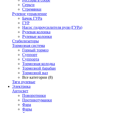
Рессоры в сборе
Серьги
Стремянки
Рулевое управление
Бачок ГУРа
ГУР
Насос гидроусилителя руля (ГУРа)
Рулевая колонка
Рулевые колонки
Стабилизаторы
Тормозная система
Горный тормоз
Суппорт
Суппорта
Тормозная колодка
Тормозной барабан
Тормозной вал
Все категории (8)
Тяги рулевые
Электрика
Автосвет
Поворотники
Противотуманки
Фара
Фары