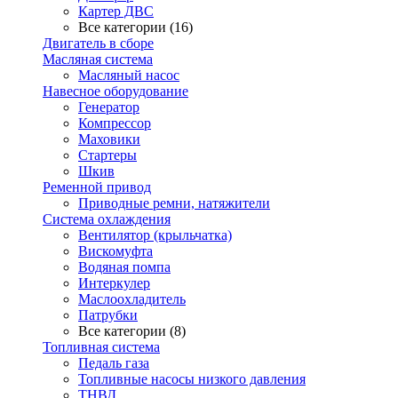
Картер ДВС
Все категории (16)
Двигатель в сборе
Масляная система
Масляный насос
Навесное оборудование
Генератор
Компрессор
Маховики
Стартеры
Шкив
Ременной привод
Приводные ремни, натяжители
Система охлаждения
Вентилятор (крыльчатка)
Вискомуфта
Водяная помпа
Интеркулер
Маслоохладитель
Патрубки
Все категории (8)
Топливная система
Педаль газа
Топливные насосы низкого давления
ТНВД