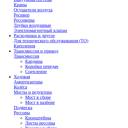
Краны
Осушители воздуха
Ресивер
Рессиверы
Трубки воздушные
Электромагнитный клапан
Расходники и другое
Для технического обслуживания (ТО)
Крепления
Трансмиссия и привод
Трансмиссия
Карданы
Коробки передач
Сцепление
Ходовая
Амортизаторы
Колёса
Мосты и редуктора
Мост в сборе
Мост в разборе
Подвеска
Рессоры
Кронштейны
Листы рессоры