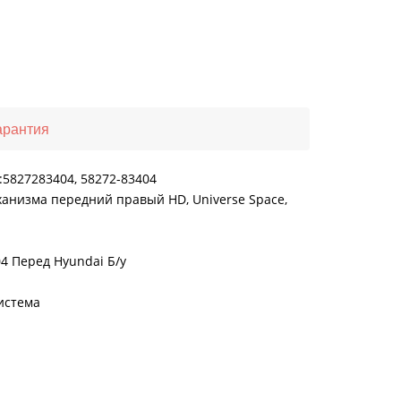
арантия
5827283404, 58272-83404
анизма передний правый HD, Universe Space,
4 Перед Hyundai Б/у
истема