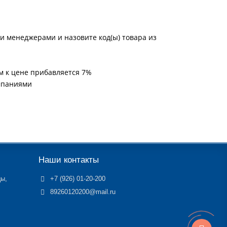
и менеджерами и назовите код(ы) товара из
м к цене прибавляется 7%
мпаниями
Наши контакты
цы,
+7 (926) 01-20-200
89260120200@mail.ru