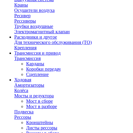
Краны
Осушители воздуха
Ресивер
Рессиверы
Трубки воздушные
Электромагнитный клапан
Расходники и другое
Для технического обслуживания (ТО)
Крепления
Трансмиссия и привод
Трансмиссия
Карданы
Коробки передач
Сцепление
Ходовая
Амортизаторы
Колёса
Мосты и редуктора
Мост в сборе
Мост в разборе
Подвеска
Рессоры
Кронштейны
Листы рессоры