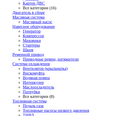
Картер ДВС
Все категории (16)
Двигатель в сборе
Масляная система
Масляный насос
Навесное оборудование
Генератор
Компрессор
Маховики
Стартеры
Шкив
Ременной привод
Приводные ремни, натяжители
Система охлаждения
Вентилятор (крыльчатка)
Вискомуфта
Водяная помпа
Интеркулер
Маслоохладитель
Патрубки
Все категории (8)
Топливная система
Педаль газа
Топливные насосы низкого давления
ТНВД