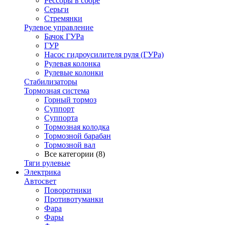
Рессоры в сборе
Серьги
Стремянки
Рулевое управление
Бачок ГУРа
ГУР
Насос гидроусилителя руля (ГУРа)
Рулевая колонка
Рулевые колонки
Стабилизаторы
Тормозная система
Горный тормоз
Суппорт
Суппорта
Тормозная колодка
Тормозной барабан
Тормозной вал
Все категории (8)
Тяги рулевые
Электрика
Автосвет
Поворотники
Противотуманки
Фара
Фары